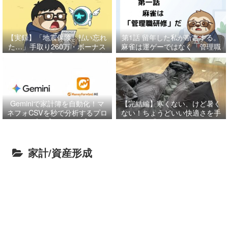
【実録】「地震保険、払い忘れ
第1話
留年した私が断言する。
た…」手取り260万・ボーナス
麻雀は運ゲーではなく「管理職
月に起きた「85万円」の奇跡
研修」だ
と、特別費管理の鉄則。
Geminiで家計簿を自動化！マ
【完結編】寒くない、けど暑く
ネフォCSVを秒で分析するプロ
ない！ちょうどいい快適さを手
ンプト【コピペOK】
に入れる「最強レイヤリング」
の正解だに
家計/資産形成