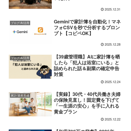
2025.12.31
Geminiで家計簿を自動化！マネ
ブログ/AI活用
フォCSVを秒で分析するプロン
プト【コピペOK】
2025.12.28
【39歳管理職】AIに家計簿を晒
ブログ/AI活用
したら「犯人は浴室にいる」と
詰められた話＆副業の確定申告
対策
2025.12.24
【実録】30代・40代共働き夫婦
家計/資産形成
の保険見直し！固定費を下げて
「一生涯の安心」を手に入れる
黄金プラン
2025.12.22