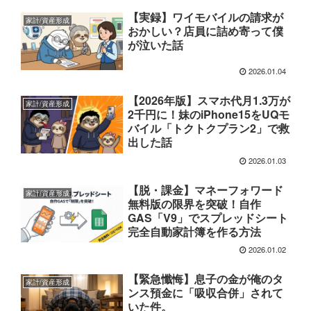
【実録】ワイモバイルの請求が
家計/資産形成
おかしい？店員に詰め寄って僕
が泣いた話
2026.01.04
【2026年版】スマホ代月1.3万が
家計/資産形成
2千円に！妹のiPhone15をUQモ
バイル「トクトクプラン2」で救
出した話
2026.01.03
【脱・課金】マネーフォワード
家計/資産形成
無料版の限界を突破！自作
GAS「V9」でスプレッドシート
完全自動家計簿を作る方法
2026.01.02
【緊急懺悔】息子の金が俺のタ
家計/資産形成
ンス預金に「吸収合併」されて
いた件。