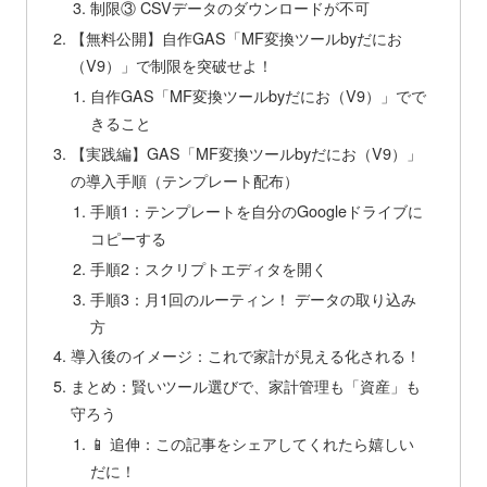
制限③ CSVデータのダウンロードが不可
【無料公開】自作GAS「MF変換ツールbyだにお
（V9）」で制限を突破せよ！
自作GAS「MF変換ツールbyだにお（V9）」でで
きること
【実践編】GAS「MF変換ツールbyだにお（V9）」
の導入手順（テンプレート配布）
手順1：テンプレートを自分のGoogleドライブに
コピーする
手順2：スクリプトエディタを開く
手順3：月1回のルーティン！ データの取り込み
方
導入後のイメージ：これで家計が見える化される！
まとめ：賢いツール選びで、家計管理も「資産」も
守ろう
📱 追伸：この記事をシェアしてくれたら嬉しい
だに！