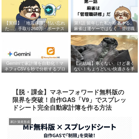
【実録】「地震保険、払い忘れ
第1話
留年した私が断言する。
た…」手取り260万・ボーナス
麻雀は運ゲーではなく「管理職
月に起きた「85万円」の奇跡
研修」だ
と、特別費管理の鉄則。
Geminiで家計簿を自動化！マ
【完結編】寒くない、けど暑く
ネフォCSVを秒で分析するプロ
ない！ちょうどいい快適さを手
ンプト【コピペOK】
に入れる「最強レイヤリング」
の正解だに
【脱・課金】マネーフォワード無料版の
限界を突破！自作GAS「V9」でスプレッ
ドシート完全自動家計簿を作る方法
家計/資産形成