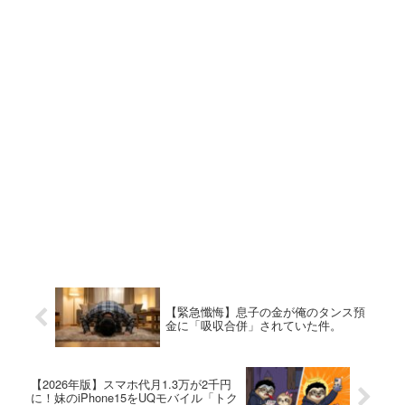
【緊急懺悔】息子の金が俺のタンス預
金に「吸収合併」されていた件。
【2026年版】スマホ代月1.3万が2千円
に！妹のiPhone15をUQモバイル「トク