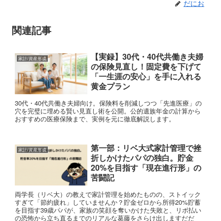
だにお
関連記事
【実録】30代・40代共働き夫婦
家計/資産形成
の保険見直し！固定費を下げて
「一生涯の安心」を手に入れる
黄金プラン
30代・40代共働き夫婦向け。保険料を削減しつつ「先進医療」の
穴を完璧に埋める賢い見直し術を公開。公的遺族年金の計算から
おすすめの医療保険まで、実例を元に徹底解説します。
第一部：リベ大式家計管理で挫
家計/資産形成
折しかけたパパの独白。貯金
20%を目指す「現在進行形」の
苦闘記
両学長（リベ大）の教えで家計管理を始めたものの、ストイック
すぎて「節約疲れ」していませんか？貯金ゼロから所得20%貯蓄
を目指す39歳パパが、家族の笑顔を奪いかけた失敗と、リボ払い
の恐怖から立ち直るまでのリアルな葛藤をさらけ出しますだだ