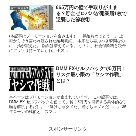
665万円の壁で手取りが止ま
家計/資産形成
る？貯金ゼロパパが開業届1枚で
逆襲した節税術
(本記事はプロモーションを含みます） 「昇給おめでとう！」 上
司からそう言われ渡された給与明細。 本来なら喜ぶべき瞬間なの
に、指が震えた。 額面は増えている。 なのに、社会保険料と税金
にゴッソリ持っていかれ、手残...
DMM FXセルフバックで5万円！
家計/資産形成
リスク最小限の「ヤシマ作戦」
とは？
本ページはプロモーションが含まれています。 この記事では、
DMM FX セルフバックを使って、賢く5万円を回収する具体的な手
順を解説するだに。 「逃げちゃダメだ、逃げちゃダメだ……」 35
年ローンの残債と、スマ...
スポンサーリンク