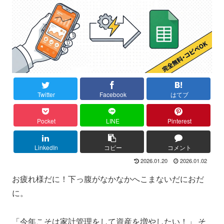
Twitter
Facebook
はてブ
Pocket
LINE
Pinterest
LinkedIn
コピー
コメント
2026.01.20
2026.01.02
お疲れ様だに！下っ腹がなかなかへこまないだにおだ
に。
「今年こそは家計管理をして資産を増やしたい！」 そ