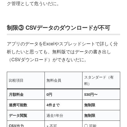
ク管理として危ういだに。
制限③ CSVデータのダウンロードが不可
アプリのデータをExcelやスプレッドシートで詳しく分
析したいと思っても、無料版ではデータの書き出し
（CSVダウンロード）ができないだに。
スタンダード（有
比較項目
無料会員
料）
月額料金
0円
530円〜
連携可能数
4件まで
無制限
過去1年分
データ閲覧
無制限
× 不可
◯ 可能
CSV出力