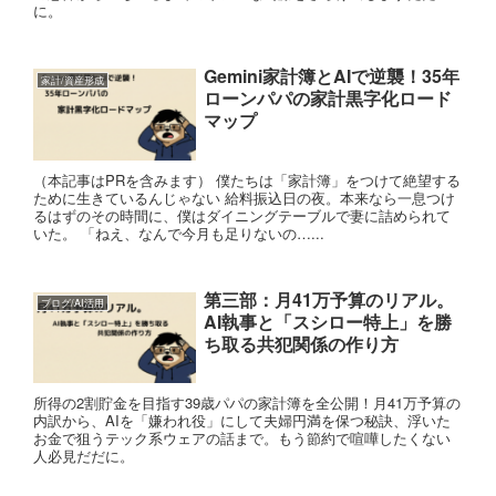
に。
Gemini家計簿とAIで逆襲！35年
家計/資産形成
ローンパパの家計黒字化ロード
マップ
（本記事はPRを含みます） 僕たちは「家計簿」をつけて絶望する
ために生きているんじゃない 給料振込日の夜。本来なら一息つけ
るはずのその時間に、僕はダイニングテーブルで妻に詰められて
いた。 「ねえ、なんで今月も足りないの…...
第三部：月41万予算のリアル。
ブログ/AI活用
AI執事と「スシロー特上」を勝
ち取る共犯関係の作り方
所得の2割貯金を目指す39歳パパの家計簿を全公開！月41万予算の
内訳から、AIを「嫌われ役」にして夫婦円満を保つ秘訣、浮いた
お金で狙うテック系ウェアの話まで。もう節約で喧嘩したくない
人必見だだに。