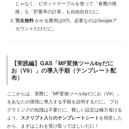
じゃなく、ピボットテーブルを使って「食費の推
移」も「貯蓄率の計算」も自由自在だに。
完全無料
かかる費用は0円。必要なのはGoogleア
カウントだけだに。
【実践編】GAS「MF変換ツールbyだに
お（V9）」の導入手順（テンプレート配
布）
ここからは、実際に「MF変換ツールbyだにお（V9）」
をあなたの環境に導入する手順を説明するだに。 プロ
グラミングの知識は不要だに。難しい設定は極力省ける
よう、
スクリプト入りのテンプレートシート
を用意した
から、まずはこれを受け取ってほしいだに！