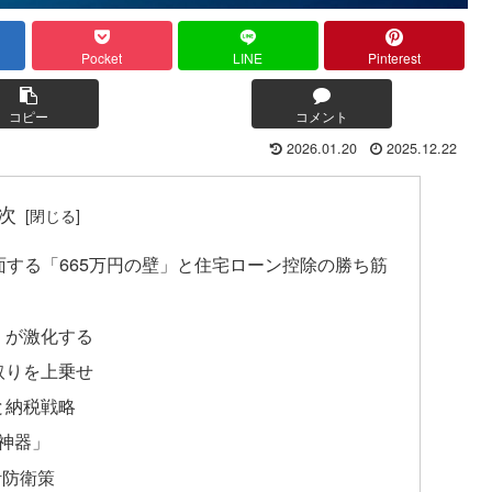
Pocket
LINE
Pinterest
コピー
コメント
2026.01.20
2025.12.22
次
面する「665万円の壁」と住宅ローン控除の勝ち筋
」が激化する
取りを上乗せ
と納税戦略
の神器」
計防衛策