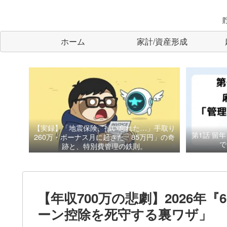
ホーム
家計/資産形成
【実録】「地震保険、払い忘れた…」手取り
第1話
留年
260万・ボーナス月に起きた「85万円」の奇
で
跡と、特別費管理の鉄則。
【年収700万の悲劇】2026年
ーン控除を死守する裏ワザ」