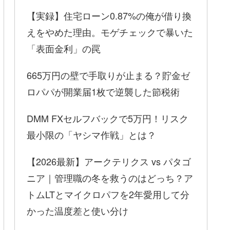
【実録】住宅ローン0.87%の俺が借り換
えをやめた理由。モゲチェックで暴いた
「表面金利」の罠
665万円の壁で手取りが止まる？貯金ゼ
ロパパが開業届1枚で逆襲した節税術
DMM FXセルフバックで5万円！リスク
最小限の「ヤシマ作戦」とは？
【2026最新】アークテリクス vs パタゴ
ニア｜管理職の冬を救うのはどっち？ア
トムLTとマイクロパフを2年愛用して分
かった温度差と使い分け