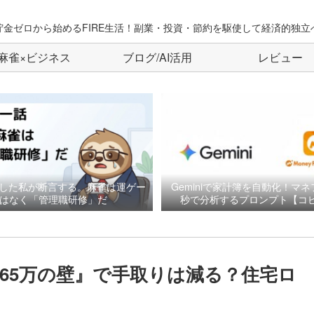
貯金ゼロから始めるFIRE生活！副業・投資・節約を駆使して経済的独立
麻雀×ビジネス
ブログ/AI活用
レビュー
した私が断言する。麻雀は運ゲー
Geminiで家計簿を自動化！マネ
はなく「管理職研修」だ
秒で分析するプロンプト【コピ
『665万の壁』で手取りは減る？住宅ロ