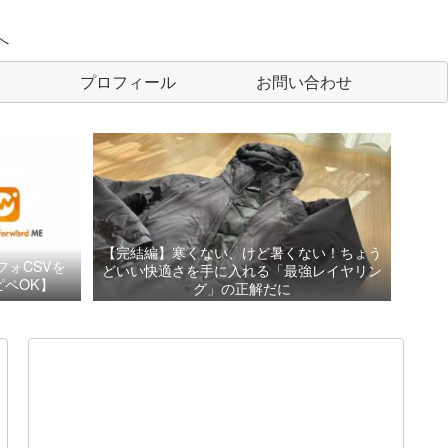
へ
プロフィール
お問い合わせ
【完結編】寒くない、けど暑くない！ちょう
フォCSVを
どいい快適さを手に入れる「最強レイヤリン
ペOK】
グ」の正解だに