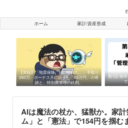
ホーム
家計/資産形成
【実録】「地震保険、払い忘れた…」手取り
第1話
留年
260万・ボーナス月に起きた「85万円」の奇
で
跡と、特別費管理の鉄則。
AIは魔法の杖か、猛獣か。家計
ム」と「憲法」で154円を掴む