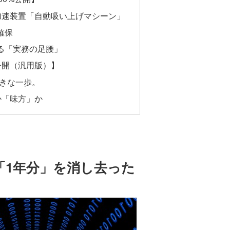
る加速装置「自動吸い上げマシーン」
確保
る「実務の足腰」
%公開（汎用版）】
大きな一歩。
」か「味方」か
で「1年分」を消し去った