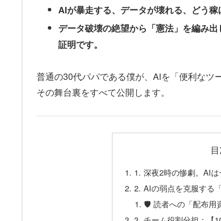
AIが暴走する、データが壊れる、どう
データ破壊の絶望から「憲法」を編み出
証明です。
普通の30代パパである僕が、AIを「便利な
その舞台裏をすべて公開します。
目
1. 深夜2時の惨劇。A
2. AIの弱点を克服す
🛡️ 読者への「配布
3. チーム役割分担：【1