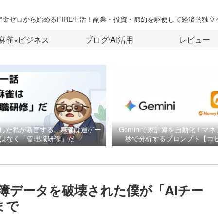
貯金ゼロから始めるFIRE生活！副業・投資・節約を駆使して経済的独立
麻雀×ビジネス
ブログ/AI活用
レビュー
した私が断言する。麻雀は運ゲー
Geminiで家計簿を自動化！マネ
はなく「管理職研修」だ
秒で分析するプロンプト【コピ
簿データを破壊された僕が「AIチー
まで