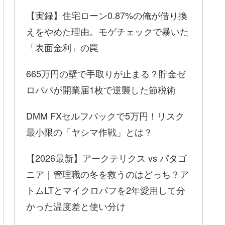
【実録】住宅ローン0.87%の俺が借り換
えをやめた理由。モゲチェックで暴いた
「表面金利」の罠
665万円の壁で手取りが止まる？貯金ゼ
ロパパが開業届1枚で逆襲した節税術
DMM FXセルフバックで5万円！リスク
最小限の「ヤシマ作戦」とは？
【2026最新】アークテリクス vs パタゴ
ニア｜管理職の冬を救うのはどっち？ア
トムLTとマイクロパフを2年愛用して分
かった温度差と使い分け