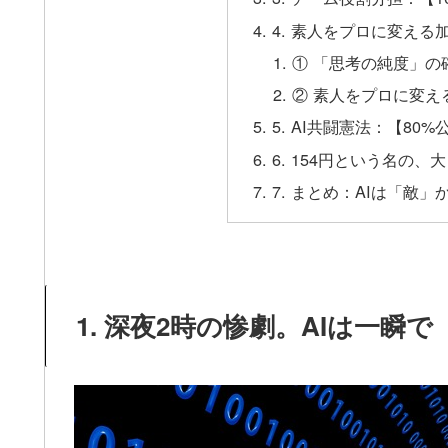
4. 素人をプロに変え
① 「思考の純度」の
② 素人をプロに変え
5. AI共闘憲法：【80
6. 154円という名の、
7. まとめ：AIは「敵
1. 深夜2時の惨劇。AIは一瞬