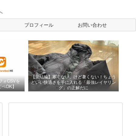
へ
プロフィール
お問い合わせ
【完結編】寒くない、けど暑くない！ちょう
フォCSVを
どいい快適さを手に入れる「最強レイヤリン
ペOK】
グ」の正解だに