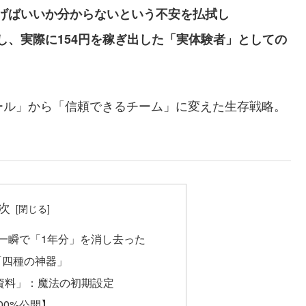
稼げばいいか分からないという不安を払拭し
し、実際に154円を稼ぎ出した「実体験者」としての
ツール」から「信頼できるチーム」に変えた生存戦略。
次
Iは一瞬で「1年分」を消し去った
る「四種の神器」
用資料」：魔法の初期設定
00%公開】