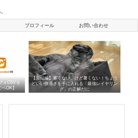
へ
プロフィール
お問い合わせ
【完結編】寒くない、けど暑くない！ちょう
フォCSVを
どいい快適さを手に入れる「最強レイヤリン
ペOK】
グ」の正解だに