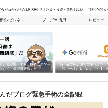
貯金ゼロから始めるFIRE生活！副業・投資・節約を駆使して経済的独立
麻雀×ビジネス
ブログ/AI活用
レビュー
した私が断言する。麻雀は運ゲー
Geminiで家計簿を自動化！マネ
はなく「管理職研修」だ
秒で分析するプロンプト【コピ
挑んだブログ緊急手術の全記録