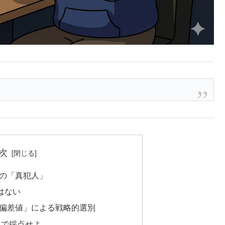
次
格の「真犯人」
はない
事偏差値」による戦略的選別
」で採点せよ