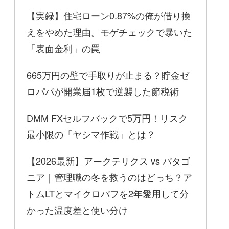
【実録】住宅ローン0.87%の俺が借り換
えをやめた理由。モゲチェックで暴いた
「表面金利」の罠
665万円の壁で手取りが止まる？貯金ゼ
ロパパが開業届1枚で逆襲した節税術
DMM FXセルフバックで5万円！リスク
最小限の「ヤシマ作戦」とは？
【2026最新】アークテリクス vs パタゴ
ニア｜管理職の冬を救うのはどっち？ア
トムLTとマイクロパフを2年愛用して分
かった温度差と使い分け