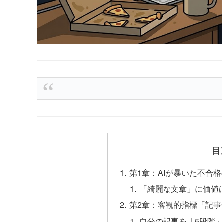
目
第1章：AIが暴いた不合
「綺麗な文章」に価値
第2章：客観的指標「記
自分の記事を「5段階