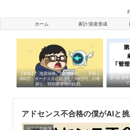
ホーム
家計/資産形成
【実録】「地震保険、払い忘れた…」手取り
第1話
留年
260万・ボーナス月に起きた「85万円」の奇
で
跡と、特別費管理の鉄則。
アドセンス不合格の僕がAIと
ブログ/AI活用