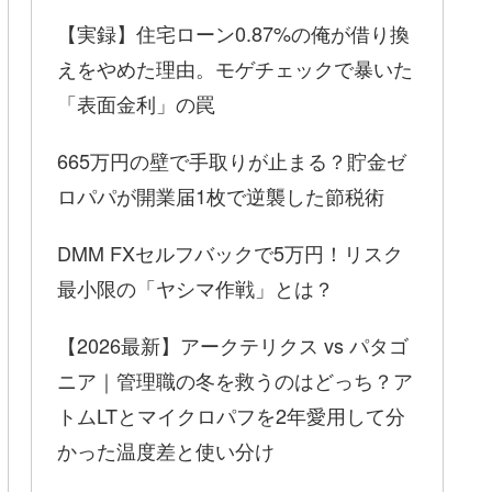
【実録】住宅ローン0.87%の俺が借り換
えをやめた理由。モゲチェックで暴いた
「表面金利」の罠
665万円の壁で手取りが止まる？貯金ゼ
ロパパが開業届1枚で逆襲した節税術
DMM FXセルフバックで5万円！リスク
最小限の「ヤシマ作戦」とは？
【2026最新】アークテリクス vs パタゴ
ニア｜管理職の冬を救うのはどっち？ア
トムLTとマイクロパフを2年愛用して分
かった温度差と使い分け