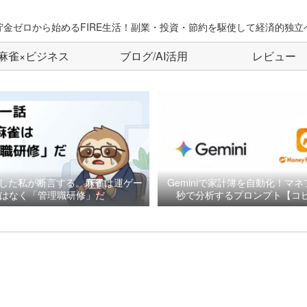
貯金ゼロから始めるFIRE生活！副業・投資・節約を駆使して経済的独立
麻雀×ビジネス
ブログ/AI活用
レビュー
した私が断言する。麻雀は運ゲー
Geminiで家計簿を自動化！マネ
はなく「管理職研修」だ
秒で分析するプロンプト【コピ