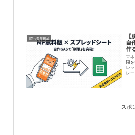
【
家計/資産形成
自
作
マネ
限を
レッ
レー
スポ