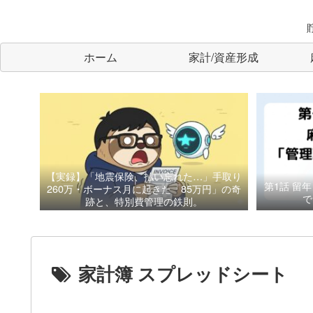
ホーム
家計/資産形成
【実録】「地震保険、払い忘れた…」手取り
第1話
留年
260万・ボーナス月に起きた「85万円」の奇
で
跡と、特別費管理の鉄則。
家計簿 スプレッドシート