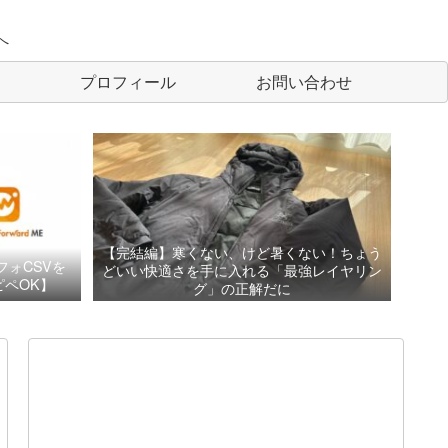
へ
プロフィール
お問い合わせ
【完結編】寒くない、けど暑くない！ちょう
フォCSVを
どいい快適さを手に入れる「最強レイヤリン
ペOK】
グ」の正解だに