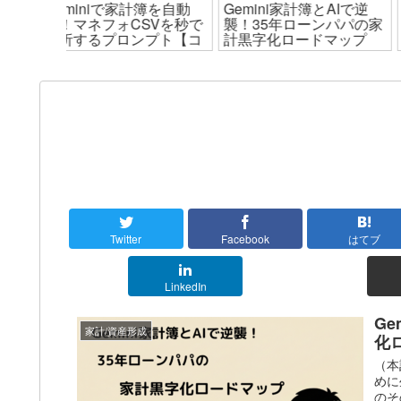
簿を自動
Gemini家計簿とAIで逆
「アークテリクスBeta
SVを秒で
襲！35年ローンパパの家
相棒はダウンじゃない
プト【コ
計黒字化ロードマップ
Atom（中綿）を選ん
がサウナ地獄を脱出し
理由」
Twitter
Facebook
はてブ
LinkedIn
G
家計/資産形成
化
（本
めに
のそ