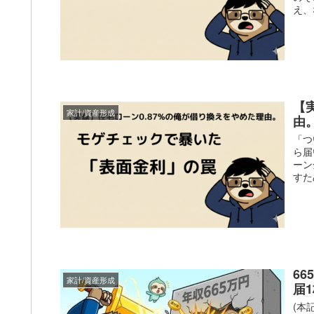
え、
【
家計/資産形成
由
「つ
ら届
ーン
すため
6
家計/資産形成
届
(本