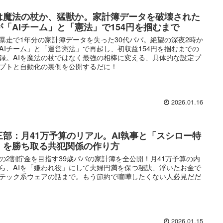
Iは魔法の杖か、猛獣か。家計簿データを破壊された
が「AIチーム」と「憲法」で154円を掴むまで
の暴走で1年分の家計簿データを失った30代パパ。絶望の深夜2時か
AIチーム」と「運営憲法」で再起し、初収益154円を掴むまでの
録。AIを魔法の杖ではなく最強の相棒に変える、具体的な設定プ
プトと自動化の裏側を公開するだに！
2026.01.16
三部：月41万予算のリアル。AI執事と「スシロー特
」を勝ち取る共犯関係の作り方
の2割貯金を目指す39歳パパの家計簿を全公開！月41万予算の内
ら、AIを「嫌われ役」にして夫婦円満を保つ秘訣、浮いたお金で
テック系ウェアの話まで。もう節約で喧嘩したくない人必見だだ
2026.01.15