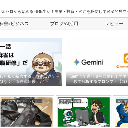
貯金ゼロから始めるFIRE生活！副業・投資・節約を駆使して経済的独立
麻雀×ビジネス
ブログ/AI活用
レビュー
した私が断言する。麻雀は運ゲー
Geminiで家計簿を自動化！マネ
はなく「管理職研修」だ
秒で分析するプロンプト【コピ
ブログ/AI活用
家計/資産形成