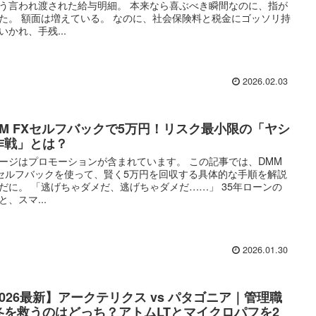
う言われ渡された給与明細。 本来なら喜ぶべき瞬間なのに、指が
た。 額面は増えている。 なのに、社会保険料と税金にゴッソリ持
いかれ、手残...
2026.02.03
MM FXセルフバックで5万円！リスク最小限の「ヤシ
作戦」とは？
ージはプロモーションが含まれています。 この記事では、DMM
 セルフバックを使って、賢く5万円を回収する具体的な手順を解説
だに。 「逃げちゃダメだ、逃げちゃダメだ……」 35年ローンの
と、スマ...
2026.01.30
2026最新】アークテリクス vs パタゴニア｜管理職
冬を救うのはどっち？アトムLTとマイクロパフを2