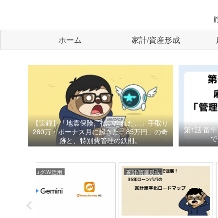
ホーム
家計/資産形成
【実録】「地震保険、払い忘れた…」手取り
第1話
留年
260万・ボーナス月に起きた「85万円」の奇
で
跡と、特別費管理の鉄則。
家計/資産形成
ライフスタイル・レビュー