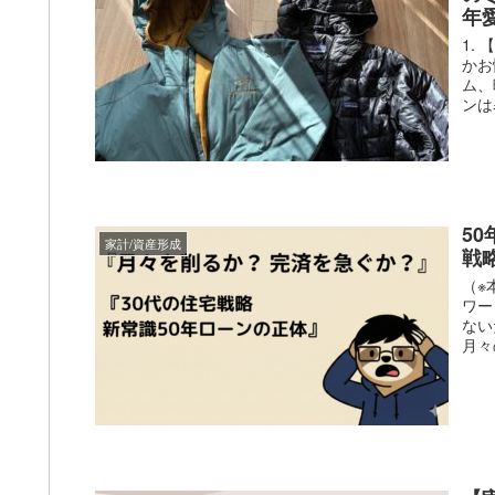
年
1.
かお
ム、
ンは
5
家計/資産形成
戦
（※
ワー
ない
月々