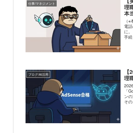
【
仕事/マネジメント
理
本
（※
電話
に。
手続
【
ブログ/AI活用
理
20
「G
ンの
その.