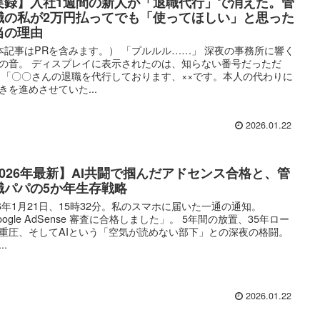
実録】入社1週間の新人が「退職代行」で消えた。管
職の私が2万円払ってでも「使ってほしい」と思った
当の理由
本記事はPRを含みます。） 「プルルル……」 深夜の事務所に響く
の音。 ディスプレイに表示されたのは、知らない番号だっただ
 「〇〇さんの退職を代行しております、××です。本人の代わりに
きを進めさせていた...
2026.01.22
2026年最新】AI共闘で掴んだアドセンス合格と、管
職パパの5か年生存戦略
26年1月21日、15時32分。私のスマホに届いた一通の通知。
oogle AdSense 審査に合格しました」。 5年間の放置、35年ロー
重圧、そしてAIという「空気が読めない部下」との深夜の格闘。
..
2026.01.22