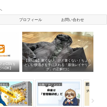
へ
プロフィール
お問い合わせ
【完結編】寒くない、けど暑くない！ちょう
フォCSVを
どいい快適さを手に入れる「最強レイヤリン
ペOK】
グ」の正解だに
仕事/マネジメント
ブログ/AI活用
ブログ/AI