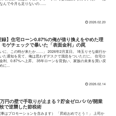
なんで今月も足りないの…...
2026.02.20
実録】住宅ローン0.87%の俺が借り換えをやめた理
。モゲチェックで暴いた「表面金利」の罠
いに、この時が来たか……」 2026年2月某日。 埼玉りそな銀行か
いた通知を見て、俺は思わずデスクで溜息をついただに。 住宅ロ
金利、0.87%へ上昇。 35年ローンを背負い、家族の未来を買い戻
に...
2026.02.14
65万円の壁で手取りが止まる？貯金ゼロパパが開業
1枚で逆襲した節税術
記事はプロモーションを含みます） 「昇給おめでとう！」 上司か