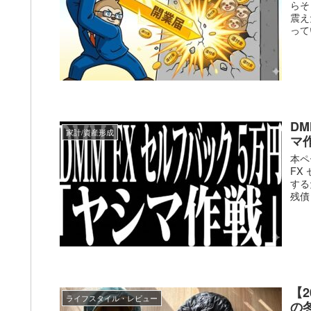
らそ
震え
って
D
家計/資産形成
マ
本ペ
FX
する
残債
【
ライフスタイル・レビュー
の