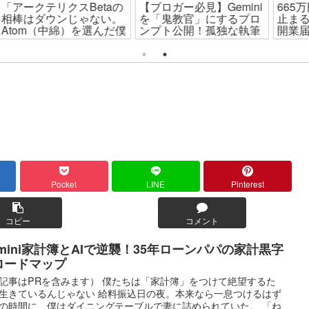
の
【ブロガー必見】Gemini
665万円の壁で手取りが
。
を「鬼教官」にするプロ
止まる？貯金ゼロパパが
だ僕
ンプト公開！孤独な執筆
開業届1枚で逆襲した節
た
を10倍速にするAI活用術
税術
Pocket
LINE
Pinterest
コピー
コメント
emini家計簿とAIで逆襲！35年ローンパパの家計黒字
ロードマップ
記事はPRを含みます） 僕たちは「家計簿」をつけて絶望するた
生きているんじゃない 給料振込日の夜。本来なら一息つけるはず
の時間に、僕はダイニングテーブルで妻に詰められていた。 「ね