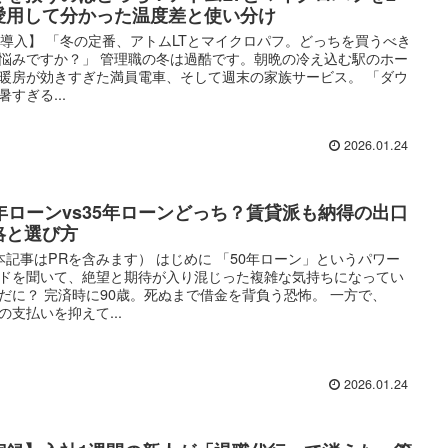
愛用して分かった温度差と使い分け
 【導入】 「冬の定番、アトムLTとマイクロパフ。どっちを買うべき
悩みですか？」 管理職の冬は過酷です。朝晩の冷え込む駅のホー
暖房が効きすぎた満員電車、そして週末の家族サービス。 「ダウ
暑すぎる...
2026.01.24
0年ローンvs35年ローンどっち？賃貸派も納得の出口
略と選び方
本記事はPRを含みます） はじめに 「50年ローン」というパワー
ドを聞いて、絶望と期待が入り混じった複雑な気持ちになってい
だに？ 完済時に90歳。死ぬまで借金を背負う恐怖。 一方で、
の支払いを抑えて...
2026.01.24