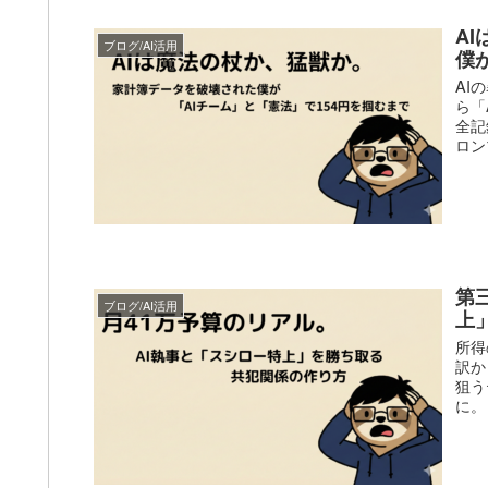
A
ブログ/AI活用
僕
AI
ら「
全記
ロン
第
ブログ/AI活用
上
所得
訳か
狙う
に。