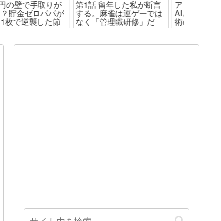
第1話
留年した私が断言
アドセンス不合格の僕が
【39歳
する。麻雀は運ゲーでは
AIと挑んだブログ緊急手
簿を晒
なく「管理職研修」だ
術の全記録
室にい
話＆副