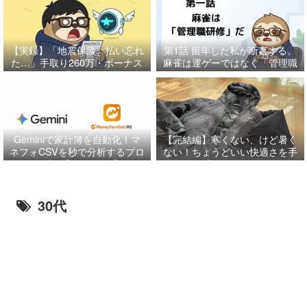
【実録】「地震保険、払い忘れ
第1話
留年した私が断言する。
た…」手取り260万・ボーナス
麻雀は運ゲーではなく「管理職
月に起きた「85万円」の奇跡
研修」だ
と、特別費管理の鉄則。
Geminiで家計簿を自動化！マ
【完結編】寒くない、けど暑く
ネフォCSVを秒で分析するプロ
ない！ちょうどいい快適さを手
ンプト【コピペOK】
に入れる「最強レイヤリング」
の正解だに
30代