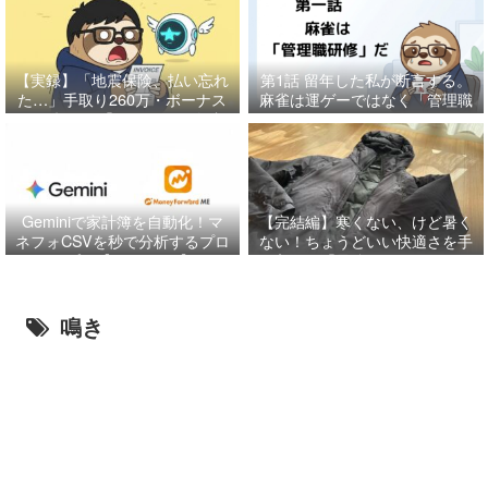
【実録】「地震保険、払い忘れ
第1話
留年した私が断言する。
た…」手取り260万・ボーナス
麻雀は運ゲーではなく「管理職
月に起きた「85万円」の奇跡
研修」だ
と、特別費管理の鉄則。
Geminiで家計簿を自動化！マ
【完結編】寒くない、けど暑く
ネフォCSVを秒で分析するプロ
ない！ちょうどいい快適さを手
ンプト【コピペOK】
に入れる「最強レイヤリング」
の正解だに
鳴き