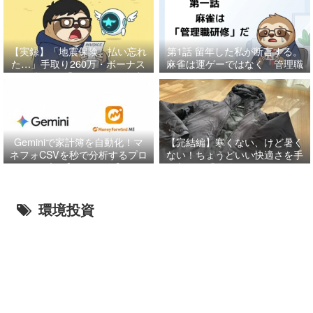
【実録】「地震保険、払い忘れ
第1話
留年した私が断言する。
た…」手取り260万・ボーナス
麻雀は運ゲーではなく「管理職
月に起きた「85万円」の奇跡
研修」だ
と、特別費管理の鉄則。
Geminiで家計簿を自動化！マ
【完結編】寒くない、けど暑く
ネフォCSVを秒で分析するプロ
ない！ちょうどいい快適さを手
ンプト【コピペOK】
に入れる「最強レイヤリング」
の正解だに
環境投資