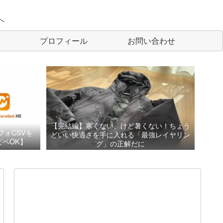
へ
プロフィール
お問い合わせ
【完結編】寒くない、けど暑くない！ちょう
フォCSVを
どいい快適さを手に入れる「最強レイヤリン
ペOK】
グ」の正解だに