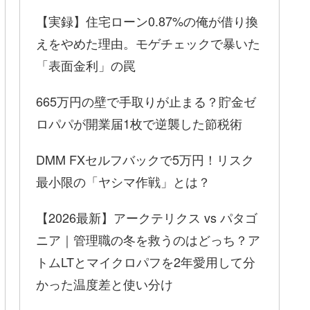
【実録】住宅ローン0.87%の俺が借り換
えをやめた理由。モゲチェックで暴いた
「表面金利」の罠
665万円の壁で手取りが止まる？貯金ゼ
ロパパが開業届1枚で逆襲した節税術
DMM FXセルフバックで5万円！リスク
最小限の「ヤシマ作戦」とは？
【2026最新】アークテリクス vs パタゴ
ニア｜管理職の冬を救うのはどっち？ア
トムLTとマイクロパフを2年愛用して分
かった温度差と使い分け