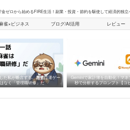
貯金ゼロから始めるFIRE生活！副業・投資・節約を駆使して経済的独立
麻雀×ビジネス
ブログ/AI活用
レビュー
した私が断言する。麻雀は運ゲー
Geminiで家計簿を自動化！マネ
はなく「管理職研修」だ
秒で分析するプロンプト【コピ