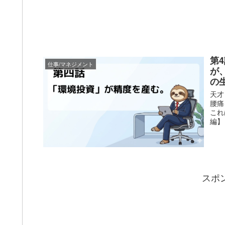
第
仕事/マネジメント
が
の
天才
腰痛
これ
編】
スポ