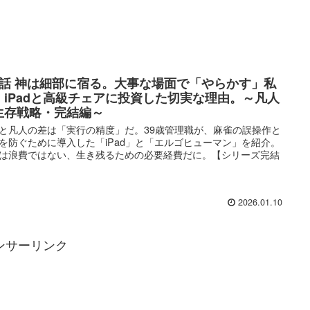
4話 神は細部に宿る。大事な場面で「やらかす」私
、iPadと高級チェアに投資した切実な理由。～凡人
生存戦略・完結編～
と凡人の差は「実行の精度」だ。39歳管理職が、麻雀の誤操作と
を防ぐために導入した「iPad」と「エルゴヒューマン」を紹介。
は浪費ではない、生き残るための必要経費だに。【シリーズ完結
2026.01.10
ンサーリンク