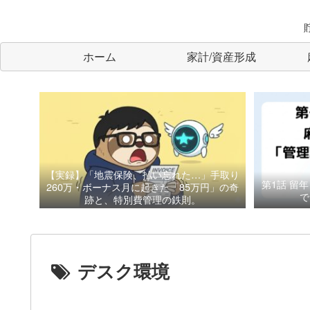
ホーム
家計/資産形成
【実録】「地震保険、払い忘れた…」手取り
第1話
留年
260万・ボーナス月に起きた「85万円」の奇
で
跡と、特別費管理の鉄則。
デスク環境