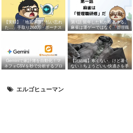
【実録】「地震保険、払い忘れ
第1話
留年した私が断言する。
た…」手取り260万・ボーナス
麻雀は運ゲーではなく「管理職
月に起きた「85万円」の奇跡
研修」だ
と、特別費管理の鉄則。
Geminiで家計簿を自動化！マ
【完結編】寒くない、けど暑く
ネフォCSVを秒で分析するプロ
ない！ちょうどいい快適さを手
ンプト【コピペOK】
に入れる「最強レイヤリング」
の正解だに
エルゴヒューマン